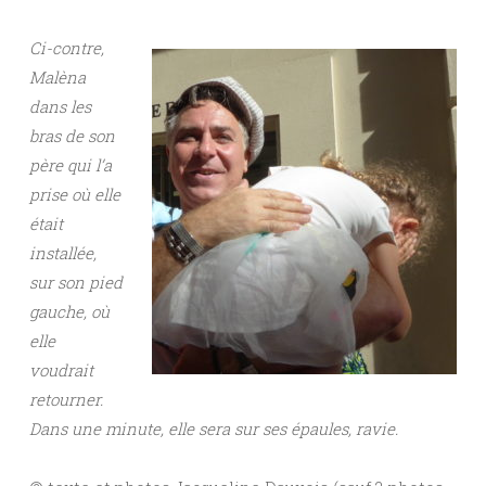
Ci-contre,
Malèna
dans les
bras de son
père qui l’a
prise où elle
était
installée,
sur son pied
gauche, où
elle
voudrait
retourner.
Dans une minute, elle sera sur ses épaules, ravie.