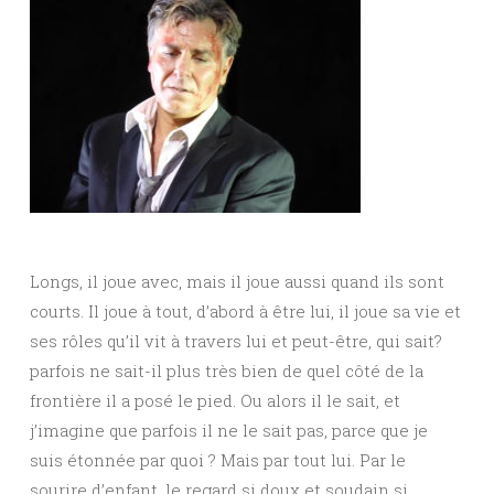
Longs, il joue avec, mais il joue aussi quand ils sont
courts. Il joue à tout, d’abord à être lui, il joue sa vie et
ses rôles qu’il vit à travers lui et peut-être, qui sait?
parfois ne sait-il plus très bien de quel côté de la
frontière il a posé le pied. Ou alors il le sait, et
j’imagine que parfois il ne le sait pas, parce que je
suis étonnée par quoi ? Mais par tout lui. Par le
sourire d’enfant, le regard si doux et soudain si