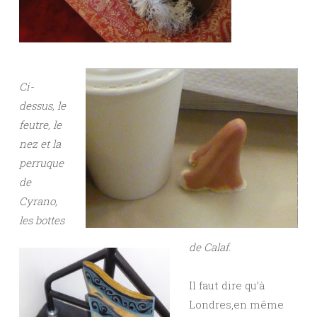
Ci-
dessus, le
feutre, le
nez et la
perruque
de
Cyrano,
les bottes
de Calaf.
Il faut dire qu’à
Londres,en même